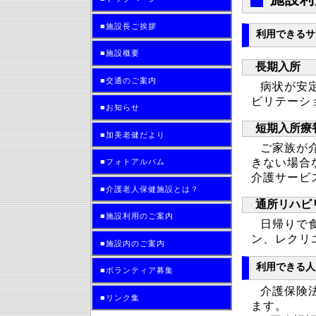
■施設長ご挨拶
利用できるサ
■施設概要
長期入所
■交通のご案内
病状が安
ビリテーシ
■お知らせ
短期入所療
■加美老健だより
ご家族が
きない場合
■フォトアルバム
介護サービ
■介護老人保健施設とは？
通所リハビ
■施設利用のご案内
日帰りで
ン、レクリ
■施設内のご案内
利用できる人
■ボランティア募集
介護保険
■リンク集
ます。