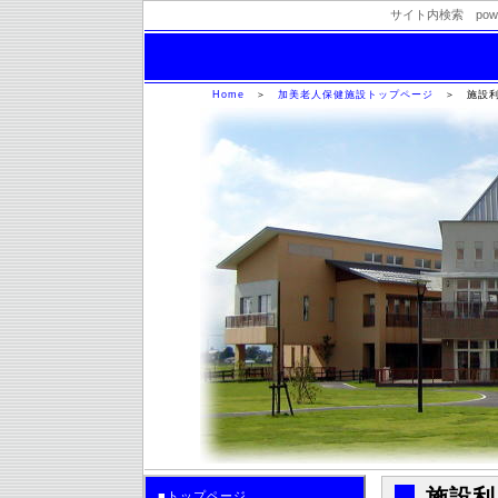
サイト内検索 powere
加美老人保健施設
Home
＞
加美老人保健施設トップページ
＞
施設
施設利
■トップページ