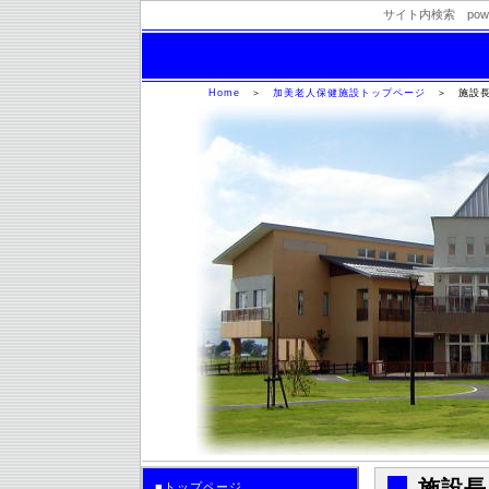
サイト内検索 powere
加美老人保健施設
Home
＞
加美老人保健施設トップページ
＞
施設
施設長
■トップページ