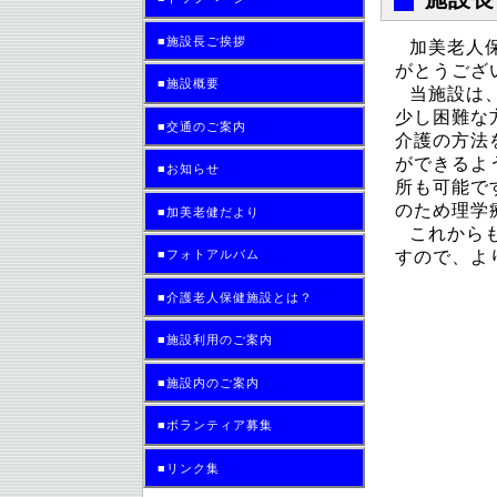
■施設長ご挨拶
加美老人
がとうござ
■施設概要
当施設は
少し困難な
■交通のご案内
介護の方法
ができるよ
■お知らせ
所も可能で
のため理学
■加美老健だより
これから
■フォトアルバム
すので、よ
■介護老人保健施設とは？
■施設利用のご案内
■施設内のご案内
■ボランティア募集
■リンク集