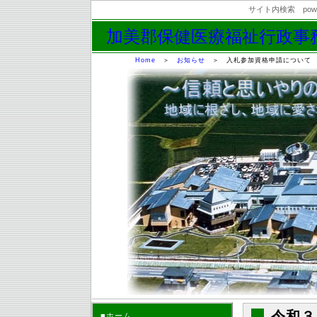
サイト内検索 powere
加美郡保健医療福祉行政事
Home
＞
お知らせ
＞
入札参加資格申請について
令和３
■ホーム