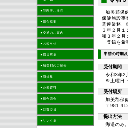
■管理者ご挨拶
加美郡保
保健施設事
■組合概要
関連業務、
３年２月１
■交通のご案内
和３年２月
登録を希望
■お知らせ
申請の時期
■職員募集
■加美郡のご紹介
受付期間
令和3年2
■例規集
※土曜日
■公表資料
受付場所
■組合議会
加美郡保
〒981-
■監査委員
提出方法
■リンク集
郵送のみ