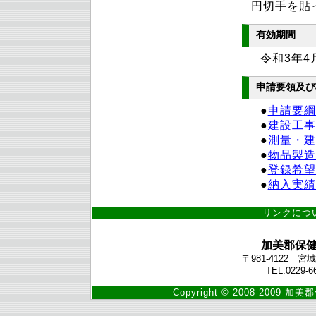
円切手を貼
有効期間
令和3年4
申請要領及び
●
申請要綱［
●
建設工事［
●
測量・建
●
物品製造
●
登録希望
●
納入実績書
リンクにつ
加美郡保
〒981-4122
TEL:0229-6
Copyright © 2008-2009 加